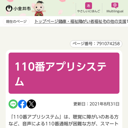
こ
の
やさしいにほんご
Multilingual
ペ
トップページ
健康・福祉
障がい者福祉
その他の支援
現在のページ
ー
本
ジ
文
の
こ
ページ番号：791074258
先
こ
頭
か
で
110番アプリシステ
ら
す
ム
更新日：2021年8月31日
「110番アプリシステム」は、聴覚に障がいのある方
など、音声による110番通報が困難な方が、スマート