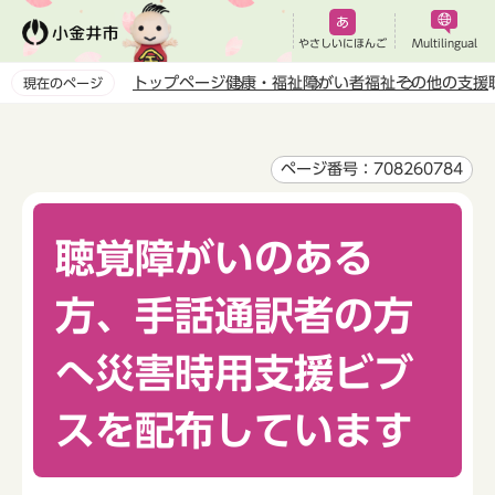
こ
の
やさしいにほんご
Multilingual
ペ
トップページ
健康・福祉
障がい者福祉
その他の支援
現在のページ
ー
本
ジ
文
の
こ
ページ番号：708260784
先
こ
頭
か
で
聴覚障がいのある
ら
す
方、手話通訳者の方
へ災害時用支援ビブ
スを配布しています