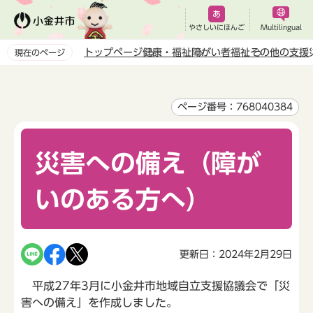
こ
の
やさしいにほんご
Multilingual
ペ
トップページ
健康・福祉
障がい者福祉
その他の支援
現在のページ
ー
本
ジ
文
の
こ
ページ番号：768040384
先
こ
頭
か
で
災害への備え（障が
ら
す
いのある方へ）
更新日：2024年2月29日
平成27年3月に小金井市地域自立支援協議会で「災
害への備え」を作成しました。