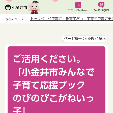
こ
の
やさしいにほんご
Multilingual
ペ
トップページ
子育て・教育
子ども・子育て
子育て支
現在のページ
ー
本
ジ
文
の
こ
ページ番号：684981503
先
こ
頭
か
で
ご活用ください。
ら
す
「小金井市みんなで
子育て応援ブック
のびのびこがねいっ
子」