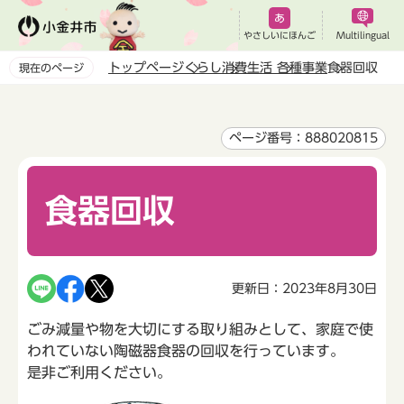
こ
の
やさしいにほんご
Multilingual
ペ
トップページ
くらし
消費生活
各種事業
食器回収
現在のページ
ー
本
ジ
文
の
こ
ページ番号：888020815
先
こ
頭
か
で
食器回収
ら
す
更新日：2023年8月30日
ごみ減量や物を大切にする取り組みとして、家庭で使
われていない陶磁器食器の回収を行っています。
是非ご利用ください。