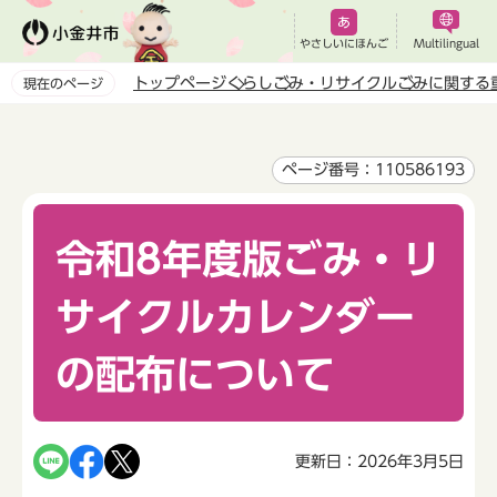
こ
の
やさしいにほんご
Multilingual
ペ
トップページ
くらし
ごみ・リサイクル
ごみに関する
現在のページ
ー
本
ジ
文
の
こ
ページ番号：110586193
先
こ
頭
か
で
令和8年度版ごみ・リ
ら
す
サイクルカレンダー
の配布について
更新日：2026年3月5日