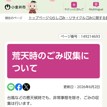
こ
の
やさしいにほんご
Multilingual
ペ
トップページ
くらし
ごみ・リサイクル
ごみに関する
現在のページ
ー
本
ジ
文
の
こ
ページ番号：149214693
先
こ
頭
か
で
荒天時のごみ収集に
ら
す
ついて
更新日：2026年6月2日
台風などの悪天候時でも、非常事態を除き、ごみの収
集は行います。