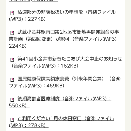
私道部分の非課税扱いの申請を（音楽ファイル
(MP3)：227KB）
武蔵小金井駅南口第2地区市街地再開発組合の事
業計画（第四回変更）が認可（音楽ファイル(MP3)：
224KB）
第41回小金井市新春たこあげ大会中止のお知らせ
（音楽ファイル(MP3)：162KB）
国民健康保険高額療養費（外来年間合算）（音楽
ファイル(MP3)：469KB）
後期高齢者医療制度（音楽ファイル(MP3)：
550KB）
ご利用ください1月の休日窓口（音楽ファイル
(MP3)：278KB）