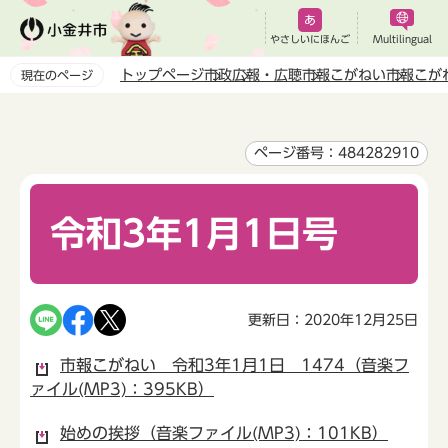
こ
の
やさしいにほんご
Multilingual
ペ
トップページ
市政
広報・広聴
市報こがねい
市報こが
現在のページ
ー
本
ジ
文
の
こ
ページ番号：484282910
先
こ
頭
か
で
令和3年1月1日号
ら
す
更新日：2020年12月25日
市報こがねい 令和3年1月1日 1474（音楽フ
ァイル(MP3)：395KB）
始めの挨拶（音楽ファイル(MP3)：101KB）