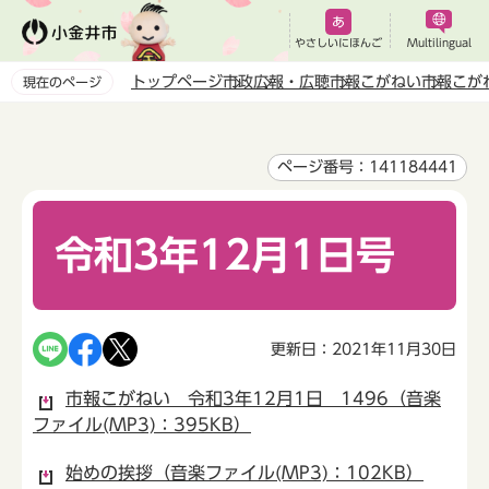
こ
の
やさしいにほんご
Multilingual
ペ
トップページ
市政
広報・広聴
市報こがねい
市報こが
現在のページ
ー
本
ジ
文
の
こ
ページ番号：141184441
先
こ
頭
か
で
令和3年12月1日号
ら
す
更新日：2021年11月30日
市報こがねい 令和3年12月1日 1496（音楽
ファイル(MP3)：395KB）
始めの挨拶（音楽ファイル(MP3)：102KB）