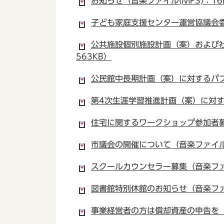
お知らせ（音楽ファイル(MP3)：16
子ども家庭支援センター運営協議会委員
公共施設個別施設計画（案）および社
563KB）
公民館中長期計画（案）に対するパブ
第4次生涯学習推進計画（案）に対する
住宅に関するワークショップ参加者募集
市議会の開催について（音楽ファイル(
スクールカウンセラー募集（音楽ファイ
図書館特別休館のお知らせ（音楽ファイ
事業経営者の方は償却資産の申告を（音