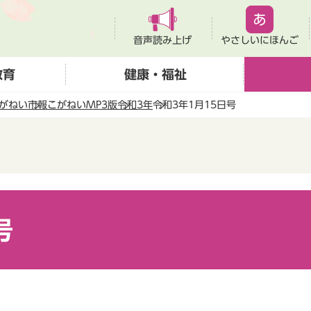
音声読み上げ
やさしいにほんご
教育
健康・福祉
がねい
市報こがねいMP3版
令和3年
令和3年1月15日号
号