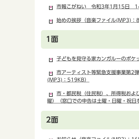
市報こがねい 令和3年1月15日 14
始めの挨拶（音楽ファイル(MP3)：8
1面
子どもを見守る家カンガルーのポケット
市アーティスト等緊急支援事業第2弾
(MP3)：519KB）
市・都民税（住民税）、所得税および
曜）（窓口での申告は土曜・日曜・祝日を除
2面