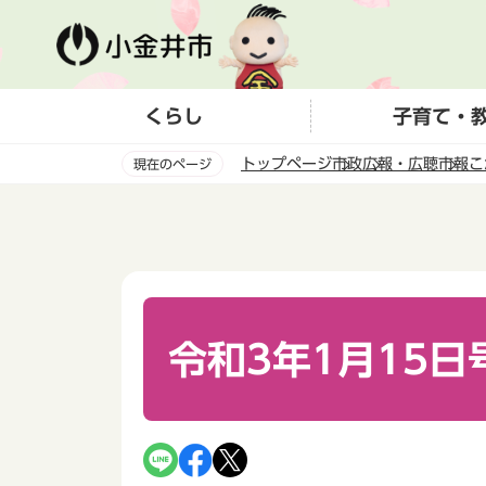
こ
の
ペ
ー
くらし
子育て・
ジ
の
トップページ
市政
広報・広聴
市報こ
現在のページ
先
頭
本
で
文
す
こ
こ
か
ら
令和3年1月15日