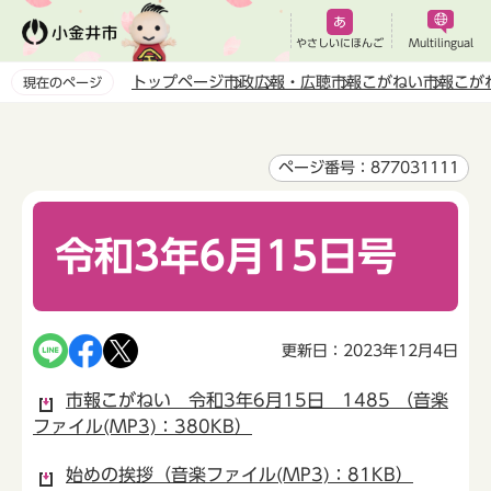
こ
の
やさしいにほんご
Multilingual
ペ
トップページ
市政
広報・広聴
市報こがねい
市報こが
現在のページ
ー
本
ジ
文
の
こ
ページ番号：877031111
先
こ
頭
か
で
令和3年6月15日号
ら
す
更新日：2023年12月4日
市報こがねい 令和3年6月15日 1485 （音楽
ファイル(MP3)：380KB）
始めの挨拶（音楽ファイル(MP3)：81KB）