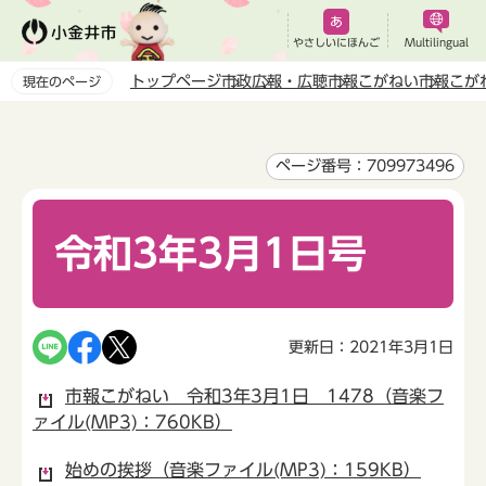
こ
の
やさしいにほんご
Multilingual
ペ
トップページ
市政
広報・広聴
市報こがねい
市報こが
現在のページ
ー
本
ジ
文
の
こ
ページ番号：709973496
先
こ
頭
か
で
令和3年3月1日号
ら
す
更新日：2021年3月1日
市報こがねい 令和3年3月1日 1478（音楽フ
ァイル(MP3)：760KB）
始めの挨拶（音楽ファイル(MP3)：159KB）