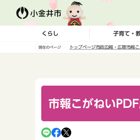
こ
の
ペ
ー
くらし
子育て・
ジ
の
トップページ
市政
広報・広聴
市報こ
現在のページ
先
頭
本
で
文
す
こ
こ
か
ら
市報こがねいPD