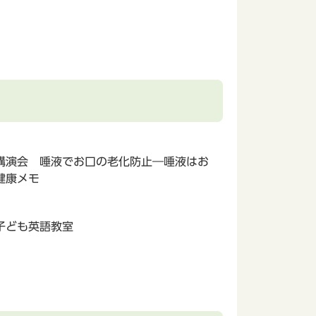
講演会 唾液でお口の老化防止―唾液はお
健康メモ
子ども英語教室