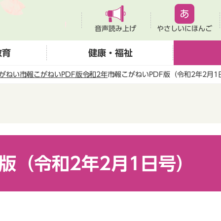
音声読み上げ
やさしいにほんご
教育
健康・福祉
がねい
市報こがねいPDF版
令和2年
市報こがねいPDF版（令和2年2月1
F版（令和2年2月1日号）