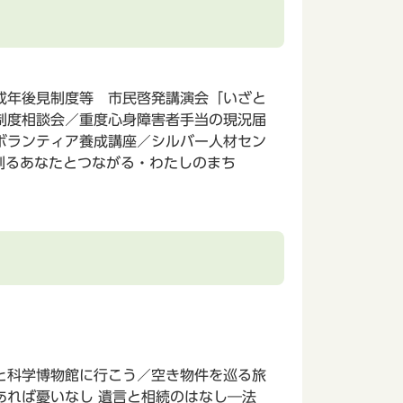
成年後見制度等 市民啓発講演会「いざと
制度相談会／重度心身障害者手当の現況届
ボランティア養成講座／シルバー人材セン
創るあなたとつながる・わたしのまち
と科学博物館に行こう／空き物件を巡る旅
あれば憂いなし 遺言と相続のはなし―法