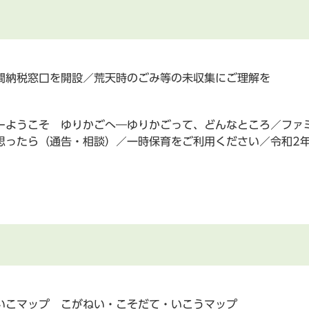
間納税窓口を開設／荒天時のごみ等の未収集にご理解を
ーようこそ ゆりかごへ―ゆりかごって、どんなところ／ファ
思ったら（通告・相談）／一時保育をご利用ください／令和2
いこマップ こがねい・こそだて・いこうマップ