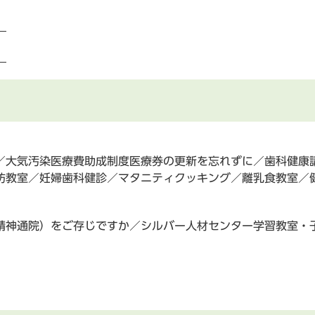
）
）
／大気汚染医療費助成制度医療券の更新を忘れずに／歯科健康
防教室／妊婦歯科健診／マタニティクッキング／離乳食教室／
精神通院）をご存じですか／シルバー人材センター学習教室・