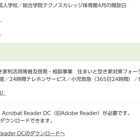
成人学校／総合学院テクノスカレッジ体育館4月の開放日
）
）
き家利活用等普及啓発・相談事業 住まいと空き家対策フォーラ
室／24時間テレホンサービス／小児救急（365日24時間）／
B）
robat Reader DC（旧Adobe Reader）が必要です。
でダウンロードできます。
t Reader DCのダウンロードへ