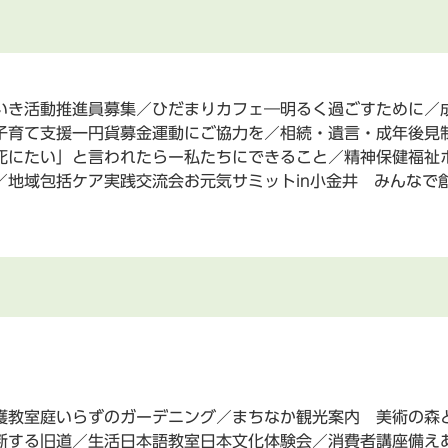
いき活動推進員募集／ひだまりカフェ―明るく過ごすために／
子育て支援一円貨募金運動にご協力を／相続・遺言・成年後見
死にたい」と言われたらー私たちにできること／精神保健福祉
／地域包括ケア実践交流会お元気サミットin小金井 みんなで
護教室庭いらずのガーデニング／まちなか観光案内 美術の森
断する旧道／生活日本語教室日本文化体験会／消費者講座備え