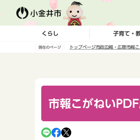
こ
の
ペ
ー
くらし
子育て・
ジ
の
トップページ
市政
広報・広聴
市報こ
現在のページ
先
頭
本
で
文
す
こ
こ
か
ら
市報こがねいPD