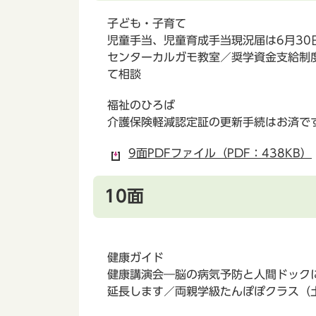
子ども・子育て
児童手当、児童育成手当現況届は6月30
センターカルガモ教室／奨学資金支給制
て相談
福祉のひろば
介護保険軽減認定証の更新手続はお済で
9面PDFファイル（PDF：438KB）
10面
健康ガイド
健康講演会―脳の病気予防と人間ドック
延長します／両親学級たんぽぽクラス（