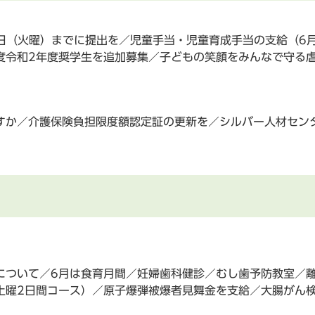
日（火曜）までに提出を／児童手当・児童育成手当の支給（6
度令和2年度奨学生を追加募集／子どもの笑顔をみんなで守る
すか／介護保険負担限度額認定証の更新を／シルバー人材セン
について／6月は食育月間／妊婦歯科健診／むし歯予防教室／離
土曜2日間コース）／原子爆弾被爆者見舞金を支給／大腸がん