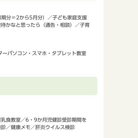
月期分＝2から5月分）／子ども家庭支援
虐待かなと思ったら（通告・相談）／子育
ターパソコン・スマホ・タブレット教室
乳食教室／6・9か月児健診受診期間を
検診／健康メモ／肝炎ウイルス検診