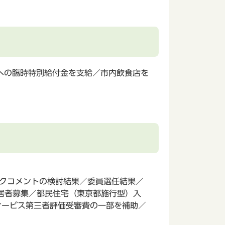
への臨時特別給付金を支給／市内飲食店を
ックコメントの検討結果／委員選任結果／
居者募集／都民住宅（東京都施行型）入
サービス第三者評価受審費の一部を補助／