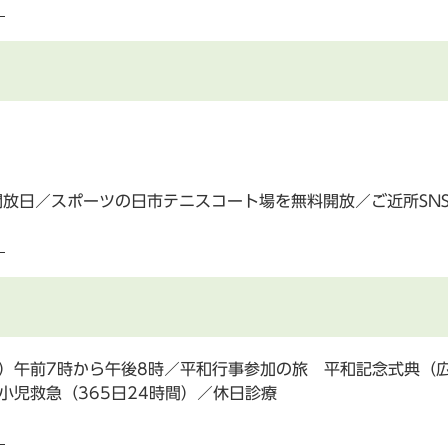
）
開放日／スポーツの日市テニスコート場を無料開放／ご近所SN
）
曜）午前7時から午後8時／平和行事参加の旅 平和記念式典（
小児救急（365日24時間）／休日診療
）