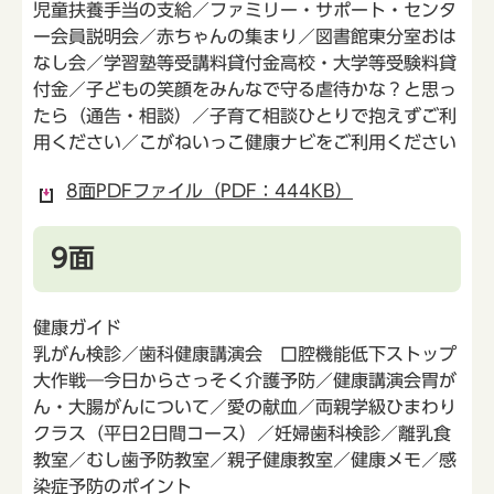
児童扶養手当の支給／ファミリー・サポート・センタ
ー会員説明会／赤ちゃんの集まり／図書館東分室おは
なし会／学習塾等受講料貸付金高校・大学等受験料貸
付金／子どもの笑顔をみんなで守る虐待かな？と思っ
たら（通告・相談）／子育て相談ひとりで抱えずご利
用ください／こがねいっこ健康ナビをご利用ください
8面PDFファイル（PDF：444KB）
9面
健康ガイド
乳がん検診／歯科健康講演会 口腔機能低下ストップ
大作戦―今日からさっそく介護予防／健康講演会胃が
ん・大腸がんについて／愛の献血／両親学級ひまわり
クラス（平日2日間コース）／妊婦歯科検診／離乳食
教室／むし歯予防教室／親子健康教室／健康メモ／感
染症予防のポイント