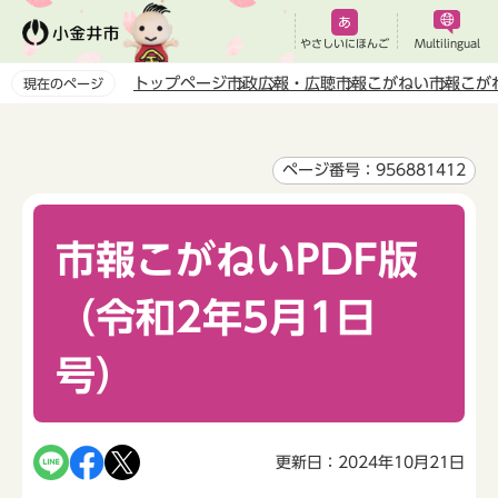
こ
の
やさしいにほんご
Multilingual
ペ
トップページ
市政
広報・広聴
市報こがねい
市報こが
現在のページ
ー
本
ジ
文
の
こ
ページ番号：956881412
先
こ
頭
か
で
市報こがねいPDF版
ら
す
（令和2年5月1日
号）
更新日：2024年10月21日