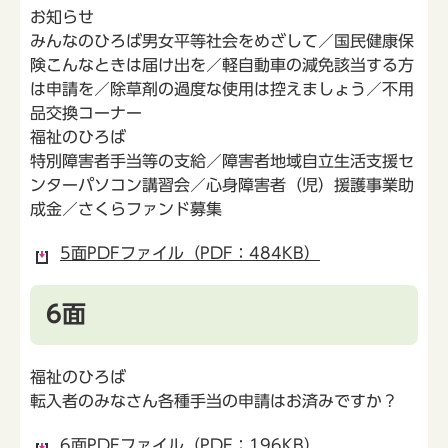
お知らせ
みんなのひろば男女平等社会をめざして／国民健康保
険こんなときは届け出を／軽自動車の減免該当する方
は申請を／除草剤の過度な使用は控えましょう／不用
品交換コーナー
福祉のひろば
特別障害者手当等の支給／障害者地域自立生活支援セ
ンターパソコン講習会／心身障害者（児）援護事業助
成金／さくらファンド募集
5面PDFファイル（PDF：484KB）
6面
福祉のひろば
転入者のみなさん各種手当の申請はお済みですか？
6面PDFファイル（PDF：196KB）