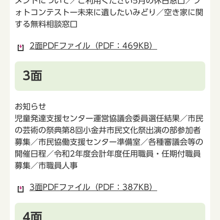
メントについて／ご利用ください5月の休日窓口／フ
ォトコンテストー未来に遺したいみどり／空き家に関
する無料相談窓口
2面PDFファイル（PDF：469KB）
3面
お知らせ
児童発達支援センター運営協議会委員選任結果／市民
の芸術の祭典第8回小金井市民文化祭出演の部参加者
募集／市民協働支援センター準備室／各種審議会等の
開催日程／令和2年度会計年度任用職員・任期付職員
募集／市職員人事
3面PDFファイル（PDF：387KB）
4面