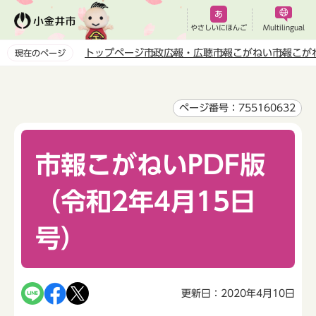
こ
の
やさしいにほんご
Multilingual
ペ
トップページ
市政
広報・広聴
市報こがねい
市報こが
現在のページ
ー
本
ジ
文
の
こ
ページ番号：755160632
先
こ
頭
か
で
市報こがねいPDF版
ら
す
（令和2年4月15日
号）
更新日：2020年4月10日