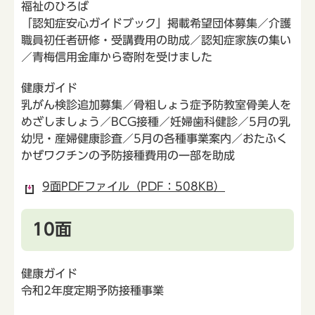
福祉のひろば
「認知症安心ガイドブック」掲載希望団体募集／介護
職員初任者研修・受講費用の助成／認知症家族の集い
／青梅信用金庫から寄附を受けました
健康ガイド
乳がん検診追加募集／骨粗しょう症予防教室骨美人を
めざしましょう／BCG接種／妊婦歯科健診／5月の乳
幼児・産婦健康診査／5月の各種事業案内／おたふく
かぜワクチンの予防接種費用の一部を助成
9面PDFファイル（PDF：508KB）
10面
健康ガイド
令和2年度定期予防接種事業