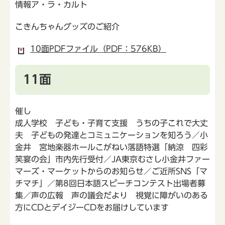
情報ア・ラ・カルト
こきんちゃんグッズのご紹介
10面PDFファイル（PDF：576KB）
11面
催し
成人学校 子ども・子育て支援 うちの子これで大丈
夫 子どもの発達とコミュニケーションを知ろう／小
金井 宮地楽器ホールこがねい落語特選「納涼 四彩
笑宴の会」市内先行受付／JA東京むさし小金井ファー
マーズ・マーケットからのお知らせ／ご近所SNS「マ
チマチ」／第8回日本語スピーチコンテスト出場者募
集／声の広報 声の議会だより 視覚に障がいのある
方にCDとデイジーCDをお届けしています