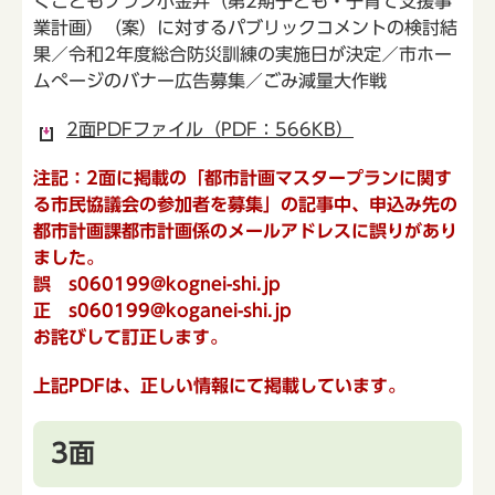
くこどもプラン小金井（第2期子ども・子育て支援事
業計画）（案）に対するパブリックコメントの検討結
果／令和2年度総合防災訓練の実施日が決定／市ホー
ムぺージのバナー広告募集／ごみ減量大作戦
2面PDFファイル（PDF：566KB）
注記：2面に掲載の「都市計画マスタープランに関す
る市民協議会の参加者を募集」の記事中、申込み先の
都市計画課都市計画係のメールアドレスに誤りがあり
ました。
誤 s060199@kognei-shi.jp
正 s060199@koganei-shi.jp
お詫びして訂正します。
上記PDFは、正しい情報にて掲載しています。
3面