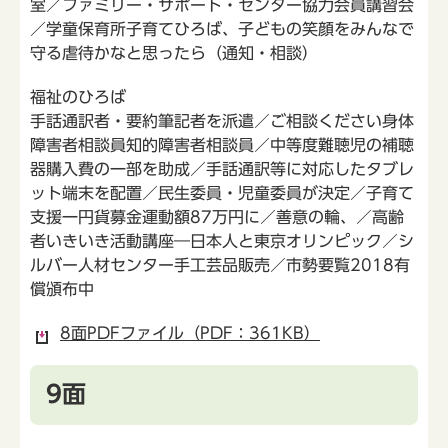
室／ファミリー・サポート・センター協力会員講習会
／学童保育所子育てひろば、子どもの笑顔をみんなで
守る虐待かなと思ったら（通知・相談）
福祉のひろば
手話通訳者・要約筆記者を派遣／ご相談ください身体
障害者相談員知的障害者相談員／中等度難聴児の補聴
器購入費の一部を助成／手話通訳等に対応したタブレ
ット端末を配置／民生委員・児童委員が決定／子育て
支援一円貨募金運動額87万円に／善意の輪、／高齢
者いきいき活動講座―日本人と東京オリンピック／シ
ルバー人材センター手工芸品販売／市勢要覧2018有
償頒布中
8面PDFファイル（PDF：361KB）
9面