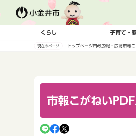
こ
の
ペ
ー
くらし
子育て・
ジ
の
トップページ
市政
広報・広聴
市報こ
現在のページ
先
頭
本
で
文
す
こ
こ
か
ら
市報こがねいPDF