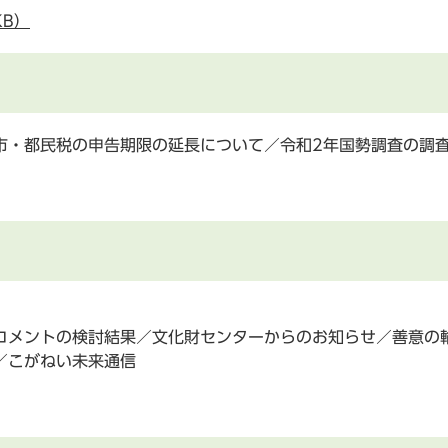
KB）
市・都民税の申告期限の延長について／令和2年国勢調査の調
コメントの検討結果／文化財センターからのお知らせ／善意の
／こがねい未来通信