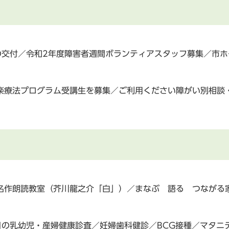
の交付／令和2年度障害者週間ボランティアスタッフ募集／市
楽療法プログラム受講生を募集／ご利用ください障がい別相談
名作朗読教室（芥川龍之介「白」）／まなぶ 語る つながる
月の乳幼児・産婦健康診査／妊婦歯科健診／BCG接種／マタニ