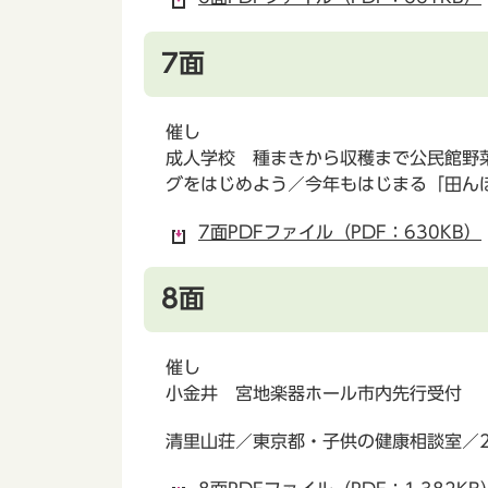
7面
催し
成人学校 種まきから収穫まで公民館野
グをはじめよう／今年もはじまる「田んぼ
7面PDFファイル（PDF：630KB）
8面
催し
小金井 宮地楽器ホール市内先行受付
清里山荘／東京都・子供の健康相談室／2