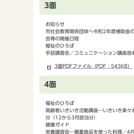
3面
お知らせ
市社会教育関係団体へ令和2年度補助金
会等の開催日程
福祉のひろば
手話講習会／コミュニケーション講座音
3面PDFファイル（PDF：543KB）
4面
福祉のひろば
高齢者いきいき活動講座―いきいき楽々
分（12から3月該当分）
健康ガイド
栄養講習会―備蓄食品を使った料理／4