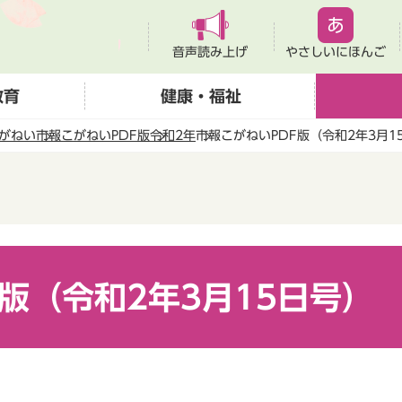
音声読み上げ
やさしいにほんご
教育
健康・福祉
がねい
市報こがねいPDF版
令和2年
市報こがねいPDF版（令和2年3月1
版（令和2年3月15日号）