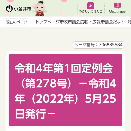
こ
の
やさしいにほんご
Multilingual
ペ
トップページ
市政
市議会
広聴・広報
市議会だより（
現在のページ
ー
本
ジ
文
の
こ
ページ番号：706885584
先
こ
頭
か
で
令和4年第1回定例会
ら
す
（第278号）－令和4
年（2022年）5月25
日発行－