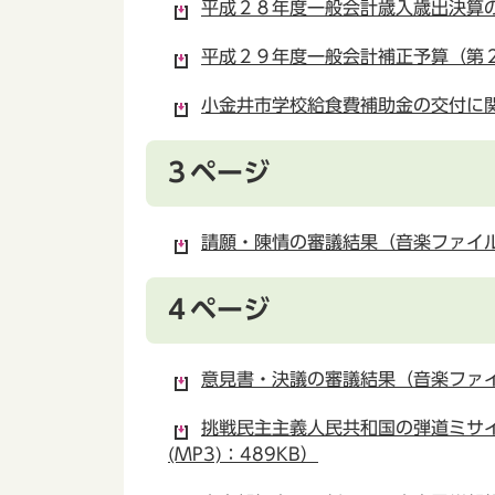
平成２８年度一般会計歳入歳出決算の認
平成２９年度一般会計補正予算（第２回
小金井市学校給食費補助金の交付に関
３ページ
請願・陳情の審議結果（音楽ファイル(M
４ページ
意見書・決議の審議結果（音楽ファイル(
挑戦民主主義人民共和国の弾道ミサ
(MP3)：489KB）