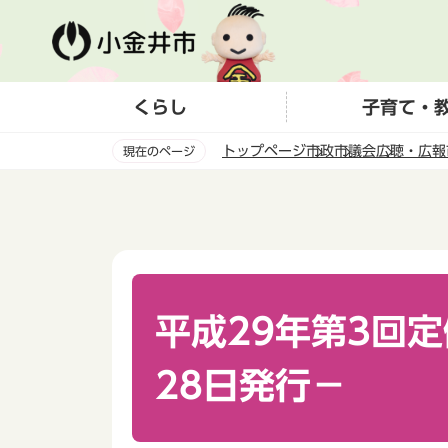
こ
の
ペ
ー
くらし
子育て・
ジ
の
トップページ
市政
市議会
広聴・広報
現在のページ
先
頭
本
で
文
す
こ
こ
か
ら
平成29年第3回定
28日発行－