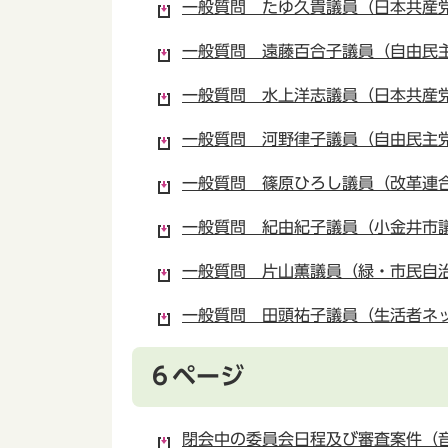
一般質問 たゆ久貴議員（日本共産党小
一般質問 遠藤百合子議員（自由民主党
一般質問 水上洋志議員（日本共産党小
一般質問 河野律子議員（自由民主党・
一般質問 篠原ひろし議員（改革連合）
一般質問 紀由紀子議員（小金井市議会
一般質問 片山薫議員（緑・市民自治こ
一般質問 田頭祐子議員（生活者ネット
６ページ
閉会中の委員会日程及び審査案件（音楽