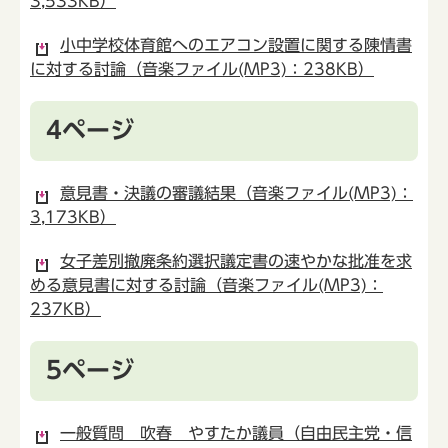
3,533KB）
小中学校体育館へのエアコン設置に関する陳情書
に対する討論（音楽ファイル(MP3)：238KB）
4ページ
意見書・決議の審議結果（音楽ファイル(MP3)：
3,173KB）
女子差別撤廃条約選択議定書の速やかな批准を求
める意見書に対する討論（音楽ファイル(MP3)：
237KB）
5ページ
一般質問 吹春 やすたか議員（自由民主党・信