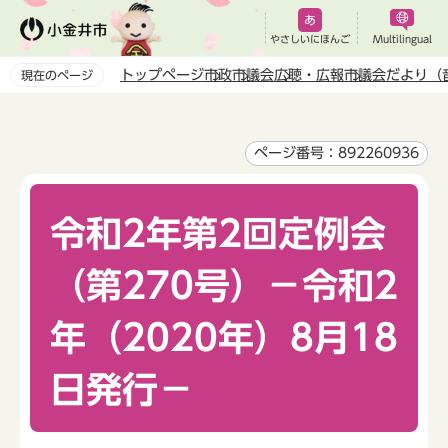
こ
の
やさしいにほんご
Multilingual
ペ
トップページ
市政
市議会
広聴・広報
市議会だより（
現在のページ
ー
本
ジ
文
の
こ
ページ番号：892260936
先
こ
頭
か
で
令和2年第2回定例会
ら
す
（第270号）－令和2
年（2020年）8月18
日発行－