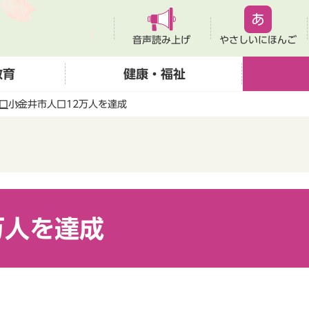
音声読み上げ
やさしいにほんご
教育
健康・福祉
口
小金井市人口12万人を達成
万人を達成