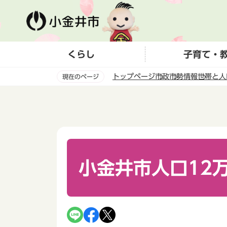
こ
の
ペ
ー
くらし
子育て・
ジ
の
トップページ
市政
市勢情報
世帯と人
現在のページ
先
頭
本
で
文
す
こ
こ
か
ら
小金井市人口12