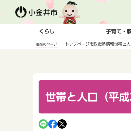
こ
の
ペ
ー
くらし
子育て・
ジ
の
トップページ
市政
市勢情報
世帯と人
現在のページ
先
頭
本
で
文
す
こ
こ
か
ら
世帯と人口（平成