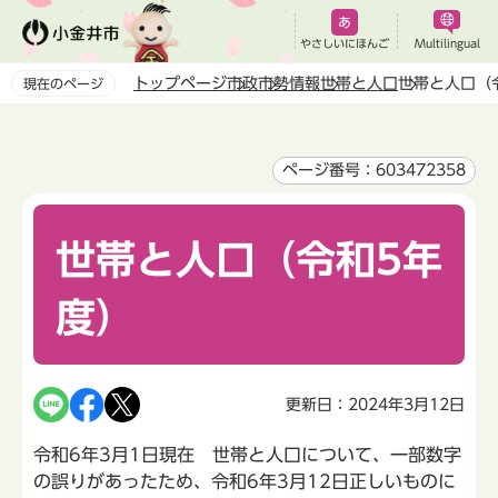
こ
の
やさしいにほんご
Multilingual
ペ
トップページ
市政
市勢情報
世帯と人口
世帯と人口（
現在のページ
ー
本
ジ
文
の
こ
ページ番号：603472358
先
こ
頭
か
で
世帯と人口（令和5年
ら
す
度）
更新日：2024年3月12日
令和6年3月1日現在 世帯と人口について、一部数字
の誤りがあったため、令和6年3月12日正しいものに