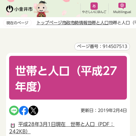
こ
の
やさしいにほんご
Multilingual
ペ
トップページ
市政
市勢情報
世帯と人口
世帯と人口（
現在のページ
ー
本
ジ
文
の
こ
ページ番号：914507513
先
こ
頭
か
で
世帯と人口（平成27
ら
す
年度）
更新日：2019年2月4日
平成28年3月1日現在 世帯と人口（PDF：
242KB）