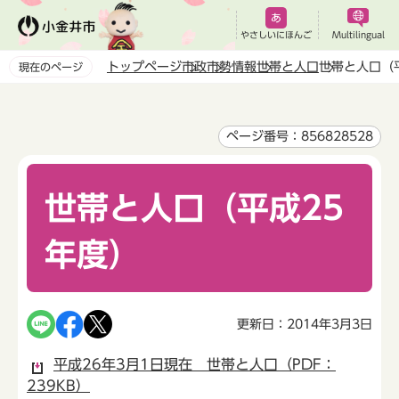
こ
の
やさしいにほんご
Multilingual
ペ
トップページ
市政
市勢情報
世帯と人口
世帯と人口（
現在のページ
ー
本
ジ
文
の
こ
ページ番号：856828528
先
こ
頭
か
で
世帯と人口（平成25
ら
す
年度）
更新日：2014年3月3日
平成26年3月1日現在 世帯と人口（PDF：
239KB）