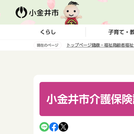
こ
の
ペ
ー
くらし
子育て・
ジ
の
トップページ
健康・福祉
高齢者福祉
現在のページ
先
頭
本
で
文
す
こ
こ
か
ら
小金井市介護保険