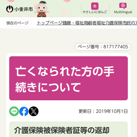
こ
の
やさしいにほんご
Multilingual
ペ
トップページ
健康・福祉
高齢者福祉
介護保険
市民の
現在のページ
ー
本
ジ
文
の
こ
ページ番号：817177405
先
こ
頭
か
で
亡くなられた方の手
ら
す
続きについて
更新日：2019年10月1日
介護保険被保険者証等の返却