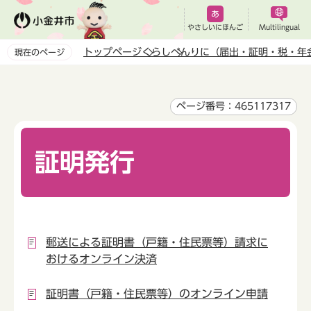
こ
の
やさしいにほんご
Multilingual
ペ
トップページ
くらし
べんりに（届出・証明・税・年
現在のページ
ー
本
ジ
文
の
こ
ページ番号：465117317
先
こ
頭
か
で
証明発行
ら
す
郵送による証明書（戸籍・住民票等）請求に
おけるオンライン決済
証明書（戸籍・住民票等）のオンライン申請