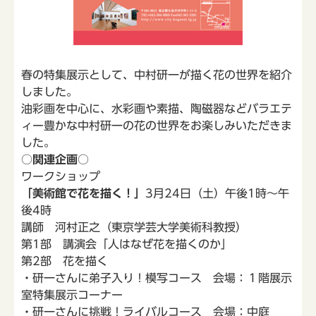
春の特集展示として、中村研一が描く花の世界を紹介
しました。
油彩画を中心に、水彩画や素描、陶磁器などバラエテ
ィー豊かな中村研一の花の世界をお楽しみいただきま
した。
○関連企画○
ワークショップ
「美術館で花を描く！」
3月24日（土）午後1時～午
後4時
講師 河村正之（東京学芸大学美術科教授）
第1部 講演会「人はなぜ花を描くのか」
第2部 花を描く
・研一さんに弟子入り！模写コース 会場：１階展示
室特集展示コーナー
・研一さんに挑戦！ライバルコース 会場：中庭