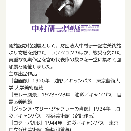
開館記念特別展として、財団法人中村研一記念美術館
より寄贈を受けたコレクションのほか、戦災を免れた
貴重な初期作品を含む代表作の数々を一堂に集めて回
顧展を開催しました。
主な出品作品：
『自画像』1920年 油彩／キャンバス 東京藝術大
学 大学美術館蔵
『モレー風景』1923～28年 油彩／キャンバス 目
黒区美術館
『ジャンヌ･マリー･ジャクレーの肖像』1924年 油
彩／キャンバス 横浜美術館（寄託作品）
『コタ・バルB』1944年 油彩／キャンバス 東京
国立近代美術館（無期限貸与）