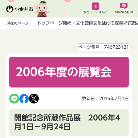
こ
の
やさしいにほんご
Multilingual
ペ
トップページ
観光・文化
芸術文化
はけの森美術館
過
現在のページ
ー
本
ジ
文
の
こ
ページ番号：746723121
先
こ
頭
か
で
2006年度の展覧会
ら
す
更新日：2019年7月1日
開館記念所蔵作品展 2006年4
月1日－9月24日