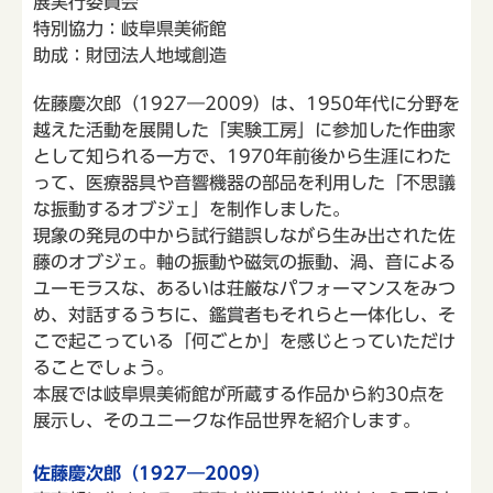
展実行委員会
特別協力：岐阜県美術館
助成：財団法人地域創造
佐藤慶次郎（1927―2009）は、1950年代に分野を
越えた活動を展開した「実験工房」に参加した作曲家
として知られる一方で、1970年前後から生涯にわた
って、医療器具や音響機器の部品を利用した「不思議
な振動するオブジェ」を制作しました。
現象の発見の中から試行錯誤しながら生み出された佐
藤のオブジェ。軸の振動や磁気の振動、渦、音による
ユーモラスな、あるいは荘厳なパフォーマンスをみつ
め、対話するうちに、鑑賞者もそれらと一体化し、そ
こで起こっている「何ごとか」を感じとっていただけ
ることでしょう。
本展では岐阜県美術館が所蔵する作品から約30点を
展示し、そのユニークな作品世界を紹介します。
佐藤慶次郎（1927―2009）