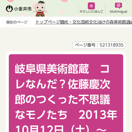
こ
の
やさしいにほんご
Multilingual
ペ
トップページ
観光・文化
芸術文化
はけの森美術館
過
現在のページ
ー
本
ジ
文
の
こ
ページ番号：521318935
先
こ
頭
か
で
岐阜県美術館蔵 コ
ら
す
レなんだ？佐藤慶次
郎のつくった不思議
なモノたち 2013年
10月12日（土）～