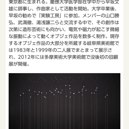
東京都に生まれる。慶應大学医学部在学中から早坂文
雄に師事し、作曲家として活動を開始。大学卒業後、
早坂の勧めで「実験工房」に参加。メンバーの山口勝
弘、武満徹、湯浅譲二らと交流する中で、その創作は
次第に造形芸術にも向かい、電気や磁力が起こす微細
な振動によって動くオブジェ作品を数多く制作。現存
するオブジェ作品の大部分を所蔵する岐阜県美術館で
は1983年と1999年の二人展でまとまって展示さ
れ、2012年には多摩美術大学美術館で没後初の回顧
展が開催。