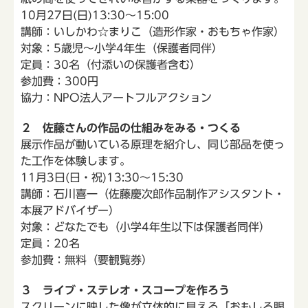
10月27日(日)13:30～15:00
講師：いしかわ☆まりこ（造形作家・おもちゃ作家）
対象：5歳児～小学4年生（保護者同伴）
定員：30名（付添いの保護者含む）
参加費：300円
協力：NPO法人アートフルアクション
２ 佐藤さんの作品の仕組みをみる・つくる
展示作品が動いている原理を紹介し、同じ部品を使っ
た工作を体験します。
11月3日(日・祝)13:30～15:30
講師：石川喜一（佐藤慶次郎作品制作アシスタント・
本展アドバイザー）
対象：どなたでも（小学4年生以下は保護者同伴）
定員：20名
参加費：無料（要観覧券）
３ ライブ・ステレオ・スコープを作ろう
スクリーンに映した像が立体的に見える「おもしろ眼