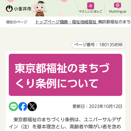
こ
の
やさしいにほんご
Multilingual
ペ
トップページ
健康・福祉
地域福祉
東京都福祉のまち
現在のページ
ー
本
ジ
文
の
こ
ページ番号：180135898
先
こ
頭
か
で
東京都福祉のまちづ
ら
す
くり条例について
更新日：2023年10月12日
東京都福祉のまちづくり条例は、ユニバーサルデザ
イン（注）を基本理念とし、高齢者や障がい者を含め