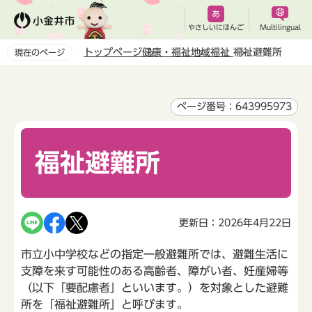
こ
の
やさしいにほんご
Multilingual
ペ
トップページ
健康・福祉
地域福祉
福祉避難所
現在のページ
ー
本
ジ
文
の
こ
ページ番号：643995973
先
こ
頭
か
で
福祉避難所
ら
す
更新日：2026年4月22日
市立小中学校などの指定一般避難所では、避難生活に
支障を来す可能性のある高齢者、障がい者、妊産婦等
（以下「要配慮者」といいます。）を対象とした避難
所を「福祉避難所」と呼びます。