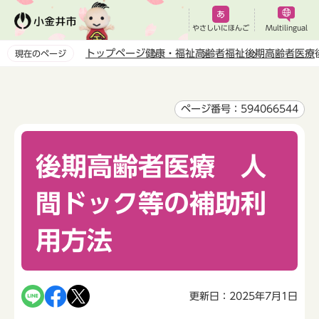
こ
の
やさしいにほんご
Multilingual
ペ
トップページ
健康・福祉
高齢者福祉
後期高齢者医療
現在のページ
ー
本
ジ
文
の
こ
ページ番号：594066544
先
こ
頭
か
で
後期高齢者医療 人
ら
す
間ドック等の補助利
用方法
更新日：2025年7月1日