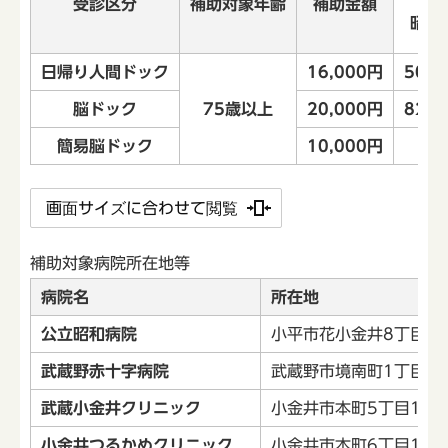
受診区分
補助対象年齢
補助金額
昭和
日帰り人間ドック
16,000円
50,6
脳ドック
75歳以上
20,000円
82,5
簡易脳ドック
10,000円
画面サイズに合わせて閲覧
補助対象病院所在地等
病院名
所在地
公立昭和病院
小平市花小金井8丁目1
武蔵野赤十字病院
武蔵野市境南町1丁目26
武蔵小金井クリニック
小金井市本町5丁目19番
小金井つるかめクリニック
小金井市本町6丁目14