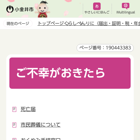
こ
の
やさしいにほんご
Multilingual
ペ
トップページ
くらし
べんりに（届出・証明・税・年
現在のページ
ー
本
ジ
文
の
こ
ページ番号：190443383
先
こ
頭
か
で
ご不幸がおきたら
ら
す
死亡届
市民葬儀について