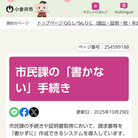
こ
の
やさしいにほんご
Multilingual
ペ
トップページ
くらし
べんりに（届出・証明・税・年
現在のページ
ー
本
ジ
文
の
こ
ページ番号：254599188
先
こ
頭
か
で
市民課の「書かな
ら
す
い」手続き
更新日：2025年10月29日
市民課の手続きや証明書取得において、請求書等を
「書かずに」作成できるシステムを導入しています。