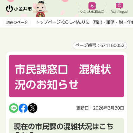
こ
の
やさしいにほんご
Multilingual
ペ
トップページ
くらし
べんりに（届出・証明・税・年
現在のページ
ー
本
ジ
文
の
こ
ページ番号：671180052
先
こ
頭
か
で
市民課窓口 混雑状
ら
す
況のお知らせ
更新日：2026年3月30日
現在の市民課の混雑状況はこち