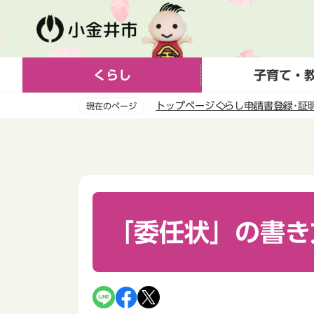
こ
の
ペ
ー
くらし
子育て・
ジ
の
トップページ
くらし
申請書
登録･証
現在のページ
先
頭
本
で
文
す
こ
こ
か
ら
「委任状」の書き