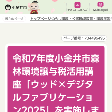
こ
の
やさしいにほんご
Multilingual
ペ
トップページ
くらし
環境・公害
環境教育・環境学習
現在のページ
ー
本
ジ
文
の
こ
ページ番号：734496495
先
こ
頭
か
で
令和7年度小金井市森
ら
す
林環境譲与税活用講
座「ウッド×デジタ
ルファブリケーショ
ン2025」を実施しま