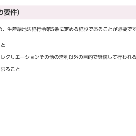
の要件）
め、生産緑地法施行令第5条に定める施設であることが必要で
こと
、レクリエーションその他の営利以外の目的で継続して行われ
に限ること