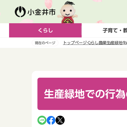
こ
の
ペ
ー
くらし
子育て・
ジ
の
トップページ
くらし
農業
生産緑地
生
現在のページ
先
頭
本
で
文
す
こ
こ
か
ら
生産緑地での行為