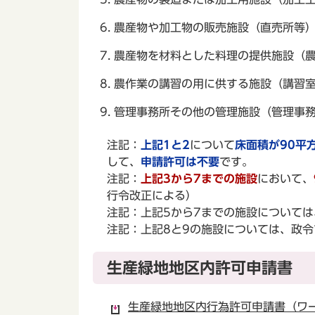
農産物や加工物の販売施設（直売所等
農産物を材料とした料理の提供施設（
農作業の講習の用に供する施設（講習
管理事務所その他の管理施設（管理事
注記：
上記1と2
について
床面積が90平
して、
申請許可は不要
です。
注記：
上記3から7までの施設
において、
行令改正による）
注記：上記5から7までの施設について
注記：上記8と9の施設については、政
生産緑地地区内許可申請書
生産緑地地区内行為許可申請書（ワー