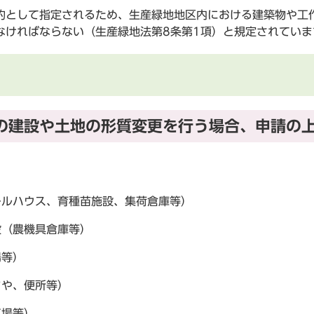
として指定されるため、生産緑地地区内における建築物や工
なければならない（生産緑地法第8条第1項）と規定されていま
の建設や土地の形質変更を行う場合、申請の
ールハウス、育種苗施設、集荷倉庫等）
設（農機具倉庫等）
場等）
まや、便所等）
工場等）