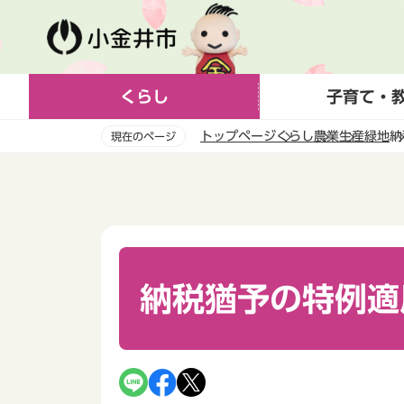
こ
の
ペ
ー
くらし
子育て・
ジ
の
トップページ
くらし
農業
生産緑地
納
現在のページ
先
頭
本
で
文
す
こ
こ
か
ら
納税猶予の特例適