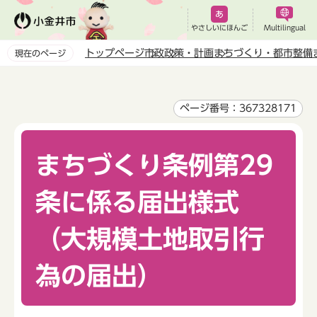
こ
の
やさしいにほんご
Multilingual
ペ
トップページ
市政
政策・計画
まちづくり・都市整備
現在のページ
ー
本
ジ
文
の
こ
ページ番号：367328171
先
こ
頭
か
で
まちづくり条例第29
ら
す
条に係る届出様式
（大規模土地取引行
為の届出）