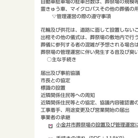
自動車駐車場の駐車台数は、葬祭場の規模
霊きゅう車、マイクロバスその他の葬儀の
▽管理運営の際の遵守事項
花輪及び供花は、道路に面して設置しない
出棺その他の儀式は、葬祭場の敷地内で行
葬儀に参列する者の混雑が予想される場合
葬祭場の管理運営に伴い発生する音及び臭
○主な手続き
届出及び事前協議
市長との協定
標識の設置
近隣関係住民等への周知
近隣関係住民等との協定、協議内容確認書
工事着手、用途変更及び営業開始の届出
事業者の承継
小金井市葬祭場の設置及び管理運営に