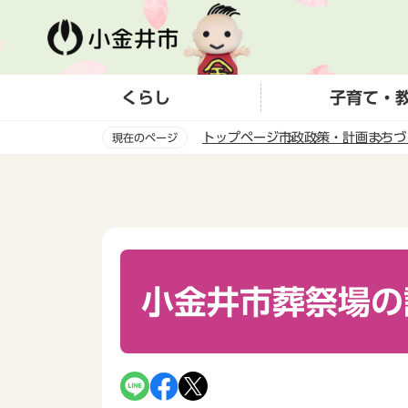
こ
の
ペ
ー
くらし
子育て・
ジ
の
トップページ
市政
政策・計画
まちづ
現在のページ
先
頭
本
で
文
す
こ
こ
か
ら
小金井市葬祭場の