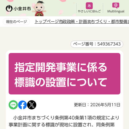
こ
の
やさしいにほんご
Multilingual
ペ
トップページ
市政
政策・計画
まちづくり・都市整備
現在のページ
ー
本
ジ
文
の
こ
ページ番号：549367343
先
こ
頭
か
で
指定開発事業に係る
ら
す
標識の設置について
更新日：2026年5月11日
小金井市まちづくり条例第40条第1項の規定により
事業計画に関する標識が現地に設置され、同条例第