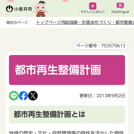
こ
の
やさしいにほんご
Multilingual
ペ
トップページ
市政
政策・計画
まちづくり・都市整備
現在のページ
ー
本
ジ
文
の
こ
ページ番号：703570613
先
こ
頭
か
で
都市再生整備計画
ら
す
更新日：2013年9月2日
都市再生整備計画とは
地域の歴史・文化・自然環境等の特性を活かした個性