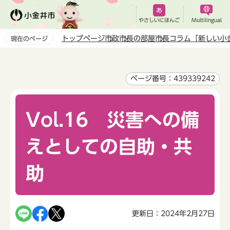
こ
の
やさしいにほんご
Multilingual
ペ
トップページ
市政
市長の部屋
市長コラム「新しい小
現在のページ
ー
本
ジ
文
の
こ
ページ番号：439339242
先
こ
頭
か
で
Vol.16 災害への備
ら
す
えとしての自助・共
助
更新日：2024年2月27日