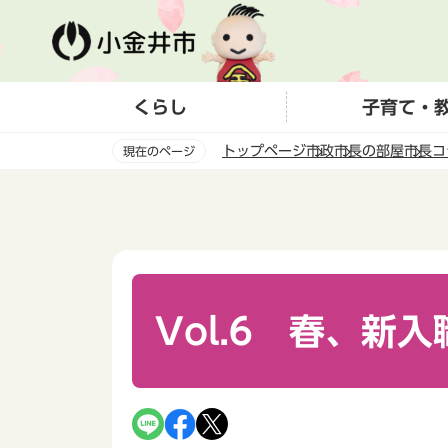
こ
の
ペ
ー
くらし
子育て・
ジ
の
トップページ
市政
市長の部屋
市長コ
現在のページ
先
頭
本
で
文
す
こ
こ
か
ら
Vol.6 春、新