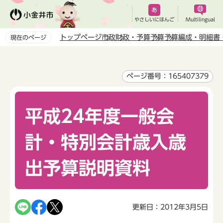
こ
の
やさしいにほんご
Multilingual
ペ
トップページ
市政
財政・予算
予算
予算編成・明細書
現在のページ
ー
本
ジ
文
の
こ
ページ番号：165407379
先
こ
頭
か
で
平成24年度一般会
ら
す
計・特別会計歳入歳
出予算説明資料
更新日：2012年3月5日