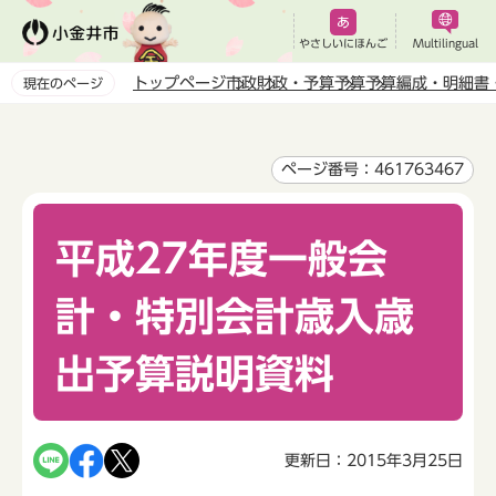
こ
の
やさしいにほんご
Multilingual
ペ
トップページ
市政
財政・予算
予算
予算編成・明細書
現在のページ
ー
本
ジ
文
の
こ
ページ番号：461763467
先
こ
頭
か
で
平成27年度一般会
ら
す
計・特別会計歳入歳
出予算説明資料
更新日：2015年3月25日