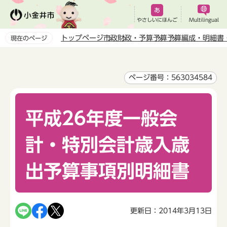
こ
の
やさしいにほんご
Multilingual
ペ
トップページ
市政
財政・予算
予算
予算編成・明細書
現在のページ
ー
本
ジ
文
の
こ
ページ番号：563034584
先
こ
頭
か
で
平成26年度一般会
ら
す
計・特別会計歳入歳
出予算事項別明細書
更新日：2014年3月13日